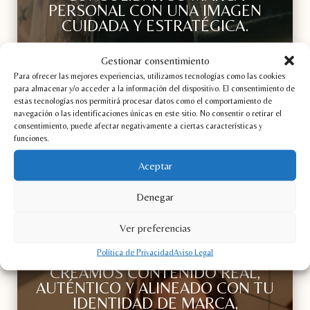
PERSONAL CON UNA IMAGEN
CUIDADA Y ESTRATÉGICA.
Gestionar consentimiento
¡Me interesa!
Para ofrecer las mejores experiencias, utilizamos tecnologías como las cookies
para almacenar y/o acceder a la información del dispositivo. El consentimiento de
estas tecnologías nos permitirá procesar datos como el comportamiento de
navegación o las identificaciones únicas en este sitio. No consentir o retirar el
consentimiento, puede afectar negativamente a ciertas características y
funciones.
connect
Aceptar
Denegar
CONTENIDO UGC CON
Ver preferencias
INTENCIÓN Y COHERENCIA
Política de Privacidad
Aviso Legal
CREAMOS CONTENIDO REAL,
AUTÉNTICO Y ALINEADO CON TU
IDENTIDAD DE MARCA,