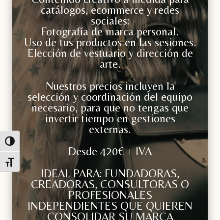
catálogos, ecommerce y redes
sociales:
Fotografía de marca personal.
Uso de tus productos en las sesiones.
Elección de vestuario y dirección de
arte.
Nuestros precios incluyen la
selección y coordinación del equipo
necesario, para que no tengas que
invertir tiempo en gestiones
externas.
Alternar alto contraste
Desde 420€ + IVA
Alternar tamaño de letra
IDEAL PARA: FUNDADORAS,
CREADORAS, CONSULTORAS O
PROFESIONALES
INDEPENDIENTES QUE QUIEREN
CONSOLIDAR SU MARCA