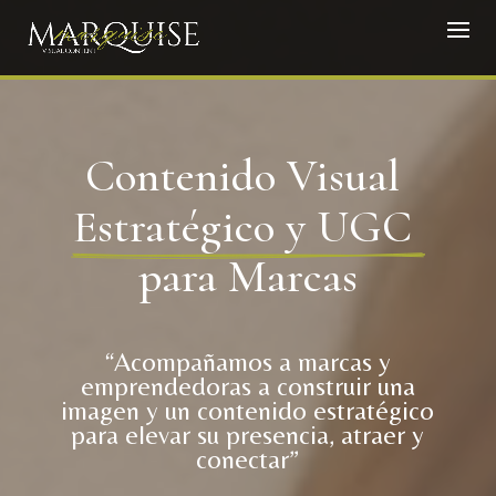
Contenido Visual 
Estratégico y UGC 
para Marcas
“Acompañamos a marcas y
emprendedoras a construir una
imagen y un contenido estratégico
para elevar su presencia, atraer y
conectar”